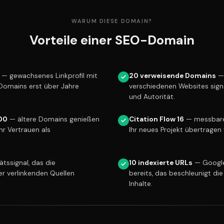
WARUM DIESE DOMAIN?
Vorteile einer SEO-Domain
— gewachsenes Linkprofil mit
20 verweisende Domains
— 
 Domains erst über Jahre
verschiedenen Websites sign
und Autorität.
00
— ältere Domains genießen
Citation Flow 16
— messbare 
r Vertrauen als
Ihr neues Projekt übertragen 
tssignal, das die
10 indexierte URLs
— Google
er verlinkenden Quellen
bereits, das beschleunigt die
Inhalte.